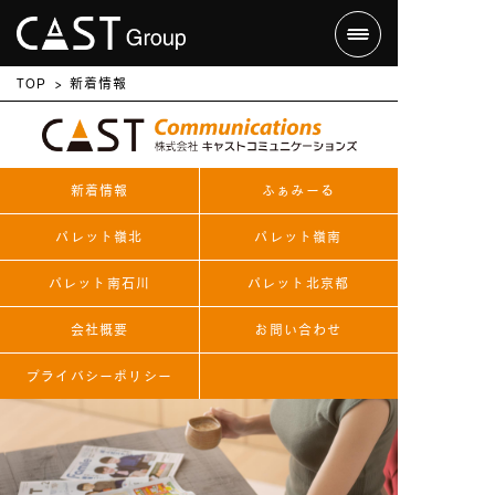
TOP
新着情報
新着情報
ふぁみーる
パレット嶺北
パレット嶺南
パレット南石川
パレット北京都
会社概要
お問い合わせ
プライバシーポリシー